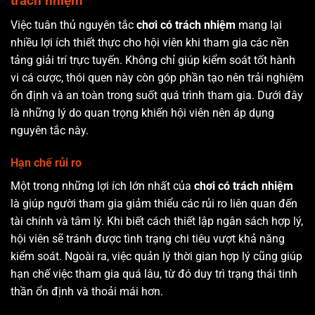
trách nhiệm
Việc tuân thủ nguyên tắc
chơi có trách nhiệm
mang lại
nhiều lợi ích thiết thực cho hội viên khi tham gia các nền
tảng giải trí trực tuyến. Không chỉ giúp kiểm soát tốt hành
vi cá cược, thói quen này còn góp phần tạo nên trải nghiệm
ổn định và an toàn trong suốt quá trình tham gia. Dưới đây
là những lý do quan trọng khiến hội viên nên áp dụng
nguyên tắc này.
Hạn chế rủi ro
Một trong những lợi ích lớn nhất của
chơi có trách nhiệm
là giúp người tham gia giảm thiểu các rủi ro liên quan đến
tài chính và tâm lý. Khi biết cách thiết lập ngân sách hợp lý,
hội viên sẽ tránh được tình trạng chi tiêu vượt khả năng
kiểm soát. Ngoài ra, việc quản lý thời gian hợp lý cũng giúp
hạn chế việc tham gia quá lâu, từ đó duy trì trạng thái tinh
thần ổn định và thoải mái hơn.