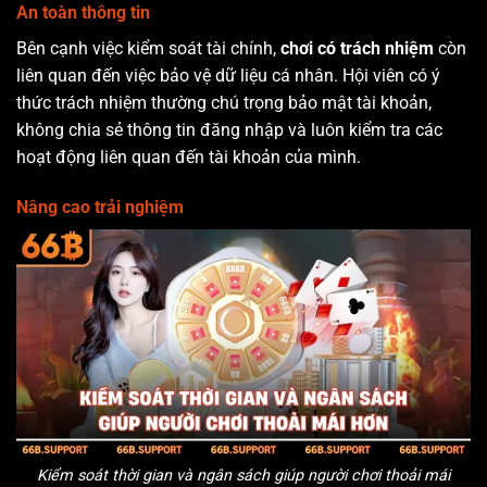
An toàn thông tin
Bên cạnh việc kiểm soát tài chính,
chơi có trách nhiệm
còn
liên quan đến việc bảo vệ dữ liệu cá nhân. Hội viên có ý
thức trách nhiệm thường chú trọng bảo mật tài khoản,
không chia sẻ thông tin đăng nhập và luôn kiểm tra các
hoạt động liên quan đến tài khoản của mình.
Nâng cao trải nghiệm
Kiểm soát thời gian và ngân sách giúp người chơi thoải mái