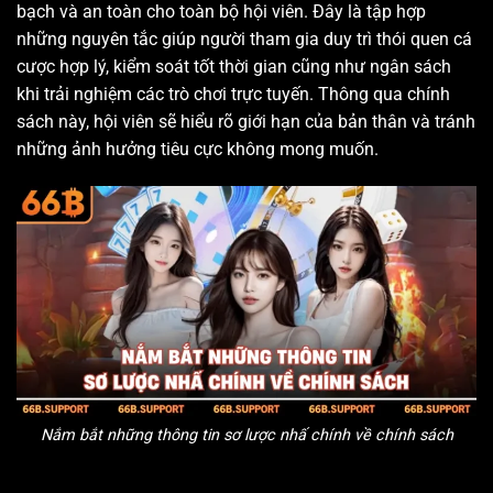
bạch và an toàn cho toàn bộ hội viên. Đây là tập hợp
những nguyên tắc giúp người tham gia duy trì thói quen cá
cược hợp lý, kiểm soát tốt thời gian cũng như ngân sách
khi trải nghiệm các trò chơi trực tuyến. Thông qua chính
sách này, hội viên sẽ hiểu rõ giới hạn của bản thân và tránh
những ảnh hưởng tiêu cực không mong muốn.
Nắm bắt những thông tin sơ lược nhấ chính về chính sách