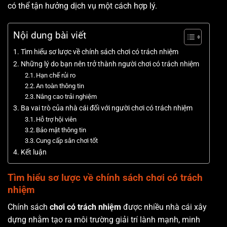
có thể tận hưởng dịch vụ một cách hợp lý.
Nội dung bài viết
Tìm hiểu sơ lược về chính sách chơi có trách nhiệm
Những lý do bạn nên trở thành người chơi có trách nhiệm
Hạn chế rủi ro
An toàn thông tin
Nâng cao trải nghiệm
Ba vai trò của nhà cái đối với người chơi có trách nhiệm
Hỗ trợ hội viên
Bảo mật thông tin
Cung cấp sân chơi tốt
Kết luận
Tìm hiểu sơ lược về chính sách chơi có trách
nhiệm
Chính sách
chơi có trách nhiệm
được nhiều nhà cái xây
dựng nhằm tạo ra môi trường giải trí lành mạnh, minh