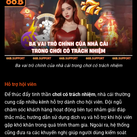
Ba vai trò chính của nhà cái trong chơi có trách nhiệm
Hỗ trợ hội viên
Để thúc đẩy tinh thần
chơi có trách nhiệm
, nhà cái thường
cung cấp nhiều kênh hỗ trợ dành cho hội viên. Đội ngũ
chăm sóc khách hàng hoạt động liên tục nhằm giải đáp
thắc mắc, hướng dẫn sử dụng dịch vụ và hỗ trợ khi hội viên
gặp khó khăn trong quá trình tham gia. Ngoài ra, hệ thống
cũng đưa ra các khuyến nghị giúp người dùng kiểm soát