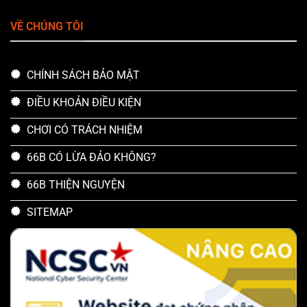
VỀ CHÚNG TÔI
CHÍNH SÁCH BẢO MẬT
ĐIỀU KHOẢN ĐIỀU KIỆN
CHƠI CÓ TRÁCH NHIỆM
66B CÓ LỪA ĐẢO KHÔNG?
66B THIỆN NGUYỆN
SITEMAP