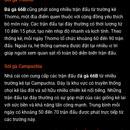
Đá gà 66B
cũng phát sóng nhiều trận đấu từ trường kê
Thomo, một địa điểm quen thuộc với cộng đồng yêu thích
bộ môn này. Các trận đấu tại đây thường có thời lượng từ
10 đến 15 phút, tạo nên nhịp độ nhanh và kịch tính. Theo
thống kê, mỗi ngày Thomo tổ chức khoảng 60 đến 90 trận
đấu. Ngoài ra, hệ thống camera được đặt tại nhiều vị trí
giúp người xem quan sát rõ toàn bộ diễn biến trận đấu.
Sới gà Campuchia
Nhà cái còn cung cấp các trận đấu đ
á gà 66B
từ nhiều
trường kê tại Campuchia. Đây là khu vực có truyền thống
chọi kê lâu đời và sở hữu nhiều chiến kê nổi tiếng. Những
trận đấu tại đây thường có sự góp mặt của các giống kê lai
với sức bền và khả năng tấn công mạnh. Trung bình mỗi
ngày có khoảng 50 đến 70 trận đấu được phát trực tiếp từ
các trường này.