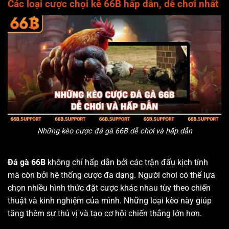
Các loại cược chọi kê 66B hấp dẫn, dễ chơi nhất
Những kèo cược đá gà 66B dễ chơi và hấp dẫn
Đá gà 66B
không chỉ hấp dẫn bởi các trận đấu kịch tính
mà còn bởi hệ thống cược đa dạng. Người chơi có thể lựa
chọn nhiều hình thức đặt cược khác nhau tùy theo chiến
thuật và kinh nghiệm của mình. Những loại kèo này giúp
tăng thêm sự thú vị và tạo cơ hội chiến thắng lớn hơn.