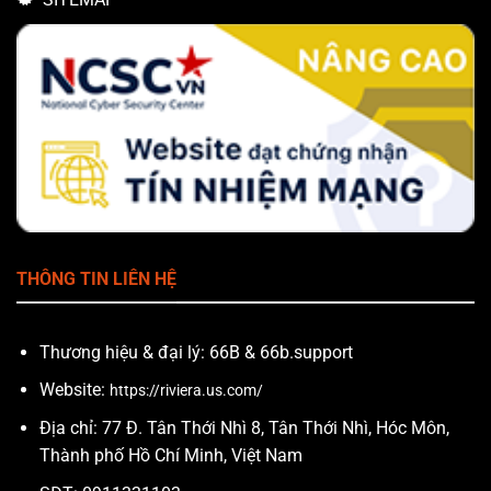
THÔNG TIN LIÊN HỆ
Thương hiệu & đại lý: 66B & 66b.support
Website:
https://riviera.us.com/
Địa chỉ: 77 Đ. Tân Thới Nhì 8, Tân Thới Nhì, Hóc Môn,
Thành phố Hồ Chí Minh, Việt Nam