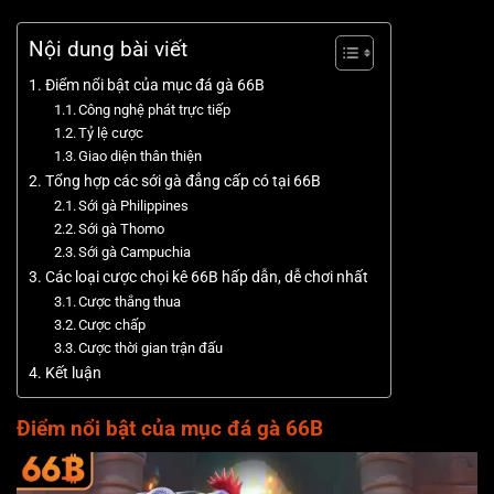
Nội dung bài viết
Điểm nổi bật của mục đá gà 66B
Công nghệ phát trực tiếp
Tỷ lệ cược
Giao diện thân thiện
Tổng hợp các sới gà đẳng cấp có tại 66B
Sới gà Philippines
Sới gà Thomo
Sới gà Campuchia
Các loại cược chọi kê 66B hấp dẫn, dễ chơi nhất
Cược thắng thua
Cược chấp
Cược thời gian trận đấu
Kết luận
Điểm nổi bật của mục đá gà 66B