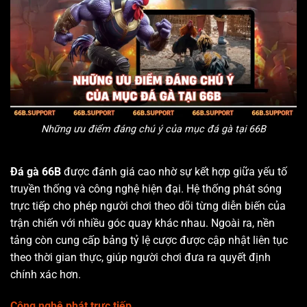
Những ưu điểm đáng chú ý của mục đá gà tại 66B
Đá gà 66B
được đánh giá cao nhờ sự kết hợp giữa yếu tố
truyền thống và công nghệ hiện đại. Hệ thống phát sóng
trực tiếp cho phép người chơi theo dõi từng diễn biến của
trận chiến với nhiều góc quay khác nhau. Ngoài ra, nền
tảng còn cung cấp bảng tỷ lệ cược được cập nhật liên tục
theo thời gian thực, giúp người chơi đưa ra quyết định
chính xác hơn.
Công nghệ phát trực tiếp