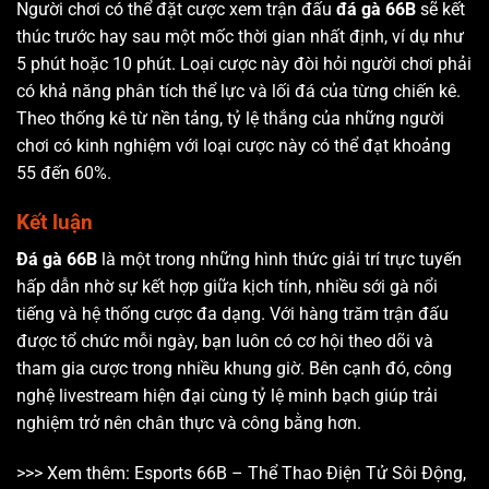
Người chơi có thể đặt cược xem trận đấu
đá gà 66B
sẽ kết
thúc trước hay sau một mốc thời gian nhất định, ví dụ như
5 phút hoặc 10 phút. Loại cược này đòi hỏi người chơi phải
có khả năng phân tích thể lực và lối đá của từng chiến kê.
Theo thống kê từ nền tảng, tỷ lệ thắng của những người
chơi có kinh nghiệm với loại cược này có thể đạt khoảng
55 đến 60%.
Kết luận
Đá gà 66B
là một trong những hình thức giải trí trực tuyến
hấp dẫn nhờ sự kết hợp giữa kịch tính, nhiều sới gà nổi
tiếng và hệ thống cược đa dạng. Với hàng trăm trận đấu
được tổ chức mỗi ngày, bạn luôn có cơ hội theo dõi và
tham gia cược trong nhiều khung giờ. Bên cạnh đó, công
nghệ livestream hiện đại cùng tỷ lệ minh bạch giúp trải
nghiệm trở nên chân thực và công bằng hơn.
>>> Xem thêm:
Esports 66B
– Thể Thao Điện Tử Sôi Động,