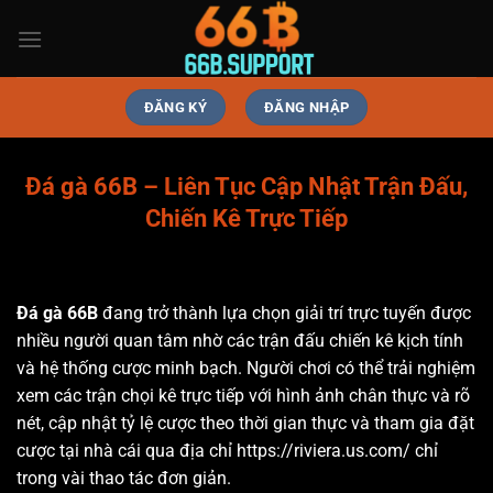
Bỏ
qua
nội
dung
ĐĂNG KÝ
ĐĂNG NHẬP
Đá gà 66B – Liên Tục Cập Nhật Trận Đấu,
Chiến Kê Trực Tiếp
Đá gà 66B
đang trở thành lựa chọn giải trí trực tuyến được
nhiều người quan tâm nhờ các trận đấu chiến kê kịch tính
và hệ thống cược minh bạch. Người chơi có thể trải nghiệm
xem các trận chọi kê trực tiếp với hình ảnh chân thực và rõ
nét, cập nhật tỷ lệ cược theo thời gian thực và tham gia đặt
cược tại nhà cái qua địa chỉ
https://riviera.us.com/
chỉ
trong vài thao tác đơn giản.