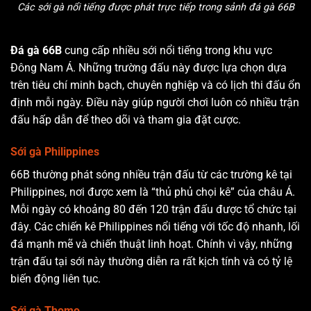
Các sới gà nổi tiếng được phát trực tiếp trong sảnh đá gà 66B
Đá gà 66B
cung cấp nhiều sới nổi tiếng trong khu vực
Đông Nam Á. Những trường đấu này được lựa chọn dựa
trên tiêu chí minh bạch, chuyên nghiệp và có lịch thi đấu ổn
định mỗi ngày. Điều này giúp người chơi luôn có nhiều trận
đấu hấp dẫn để theo dõi và tham gia đặt cược.
Sới gà Philippines
66B thường phát sóng nhiều trận đấu từ các trường kê tại
Philippines, nơi được xem là “thủ phủ chọi kê” của châu Á.
Mỗi ngày có khoảng 80 đến 120 trận đấu được tổ chức tại
đây. Các chiến kê Philippines nổi tiếng với tốc độ nhanh, lối
đá mạnh mẽ và chiến thuật linh hoạt. Chính vì vậy, những
trận đấu tại sới này thường diễn ra rất kịch tính và có tỷ lệ
biến động liên tục.
Sới gà Thomo