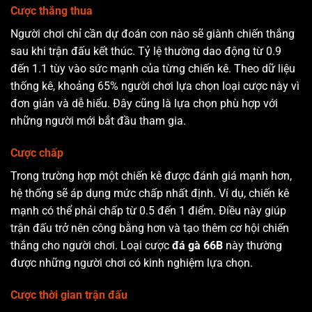
Cược thắng thua
Người chơi chỉ cần dự đoán con nào sẽ giành chiến thắng
sau khi trận đấu kết thúc. Tỷ lệ thường dao động từ 0.9
đến 1.1 tùy vào sức mạnh của từng chiến kê. Theo dữ liệu
thống kê, khoảng 65% người chơi lựa chọn loại cược này vì
đơn giản và dễ hiểu. Đây cũng là lựa chọn phù hợp với
những người mới bắt đầu tham gia.
Cược chấp
Trong trường hợp một chiến kê được đánh giá mạnh hơn,
hệ thống sẽ áp dụng mức chấp nhất định. Ví dụ, chiến kê
mạnh có thể phải chấp từ 0.5 đến 1 điểm. Điều này giúp
trận đấu trở nên công bằng hơn và tạo thêm cơ hội chiến
thắng cho người chơi. Loại cược
đá gà 66B
này thường
được những người chơi có kinh nghiệm lựa chọn.
Cược thời gian trận đấu