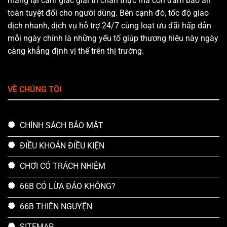
mang lại cảm giác giải trí chân thực mà còn đảm bảo an
toàn tuyệt đối cho người dùng. Bên cạnh đó, tốc độ giao
dịch nhanh, dịch vụ hỗ trợ 24/7 cùng loạt ưu đãi hấp dẫn
mỗi ngày chính là những yếu tố giúp thương hiệu này ngày
càng khẳng định vị thế trên thị trường.
VỀ CHÚNG TÔI
CHÍNH SÁCH BẢO MẬT
ĐIỀU KHOẢN ĐIỀU KIỆN
CHƠI CÓ TRÁCH NHIỆM
66B CÓ LỪA ĐẢO KHÔNG?
66B THIỆN NGUYỆN
SITEMAP