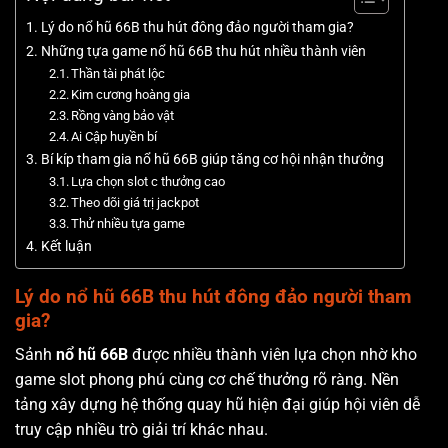
Lý do nổ hũ 66B thu hút đông đảo người tham gia?
Những tựa game nổ hũ 66B thu hút nhiều thành viên
Thần tài phát lộc
Kim cương hoàng gia
Rồng vàng bảo vật
Ai Cập huyền bí
Bí kíp tham gia nổ hũ 66B giúp tăng cơ hội nhận thưởng
Lựa chọn slot c thưởng cao
Theo dõi giá trị jackpot
Thử nhiều tựa game
Kết luận
Lý do nổ hũ 66B thu hút đông đảo người tham
gia?
Sảnh
nổ hũ 66B
được nhiều thành viên lựa chọn nhờ kho
game slot phong phú cùng cơ chế thưởng rõ ràng. Nền
tảng xây dựng hệ thống quay hũ hiện đại giúp hội viên dễ
truy cập nhiều trò giải trí khác nhau.