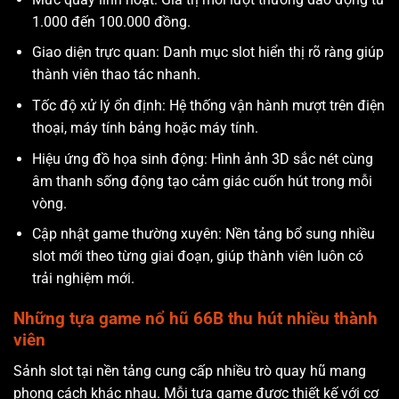
1.000 đến 100.000 đồng.
Giao diện trực quan: Danh mục slot hiển thị rõ ràng giúp
thành viên thao tác nhanh.
Tốc độ xử lý ổn định: Hệ thống vận hành mượt trên điện
thoại, máy tính bảng hoặc máy tính.
Hiệu ứng đồ họa sinh động: Hình ảnh 3D sắc nét cùng
âm thanh sống động tạo cảm giác cuốn hút trong mỗi
vòng.
Cập nhật game thường xuyên: Nền tảng bổ sung nhiều
slot mới theo từng giai đoạn, giúp thành viên luôn có
trải nghiệm mới.
Những tựa game nổ hũ 66B thu hút nhiều thành
viên
Sảnh slot tại nền tảng cung cấp nhiều trò quay hũ mang
phong cách khác nhau. Mỗi tựa game được thiết kế với cơ