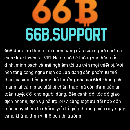
66B
đang trở thành lựa chọn hàng đầu của người chơi cá
cược trực tuyến tại Việt Nam nhờ hệ thống vận hành ổn
định, minh bạch và trải nghiệm tối ưu trên mọi thiết bị. Với
nền tảng công nghệ hiện đại, đa dạng sản phẩm từ thể
thao, casino đến game đổi thưởng,
nhà cái 66B
không chỉ
mang lại cảm giác giải trí chân thực mà còn đảm bảo an
toàn tuyệt đối cho người dùng. Bên cạnh đó, tốc độ giao
dịch nhanh, dịch vụ hỗ trợ 24/7 cùng loạt ưu đãi hấp dẫn
mỗi ngày chính là những yếu tố giúp thương hiệu này ngày
càng khẳng định vị thế trên thị trường.