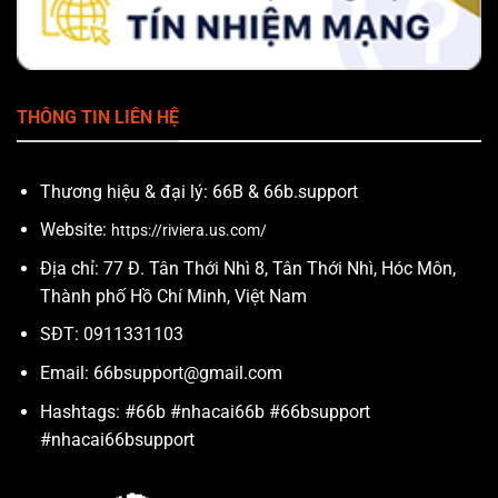
THÔNG TIN LIÊN HỆ
Thương hiệu & đại lý: 66B & 66b.support
Website:
https://riviera.us.com/
Địa chỉ: 77 Đ. Tân Thới Nhì 8, Tân Thới Nhì, Hóc Môn,
Thành phố Hồ Chí Minh, Việt Nam
SĐT: 0911331103
Email:
66bsupport@gmail.com
Hashtags: #66b #nhacai66b #66bsupport
#nhacai66bsupport