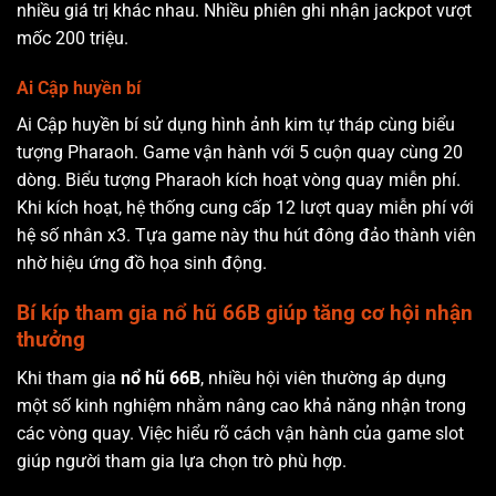
nhiều giá trị khác nhau. Nhiều phiên ghi nhận jackpot vượt
mốc 200 triệu.
Ai Cập huyền bí
Ai Cập huyền bí sử dụng hình ảnh kim tự tháp cùng biểu
tượng Pharaoh. Game vận hành với 5 cuộn quay cùng 20
dòng. Biểu tượng Pharaoh kích hoạt vòng quay miễn phí.
Khi kích hoạt, hệ thống cung cấp 12 lượt quay miễn phí với
hệ số nhân x3. Tựa game này thu hút đông đảo thành viên
nhờ hiệu ứng đồ họa sinh động.
Bí kíp tham gia nổ hũ 66B giúp tăng cơ hội nhận
thưởng
Khi tham gia
nổ hũ 66B
, nhiều hội viên thường áp dụng
một số kinh nghiệm nhằm nâng cao khả năng nhận trong
các vòng quay. Việc hiểu rõ cách vận hành của game slot
giúp người tham gia lựa chọn trò phù hợp.