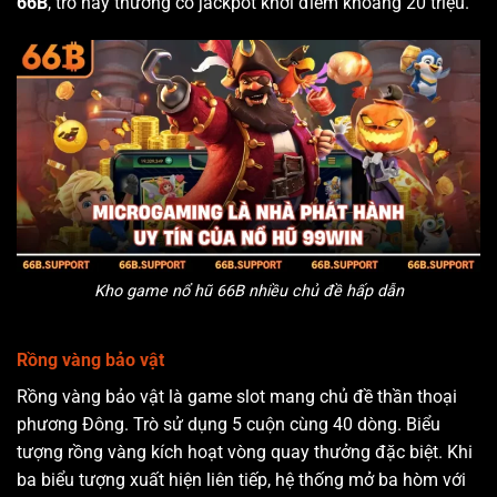
66B
, trò này thường có jackpot khởi điểm khoảng 20 triệu.
Kho game nổ hũ 66B nhiều chủ đề hấp dẫn
Rồng vàng bảo vật
Rồng vàng bảo vật là game slot mang chủ đề thần thoại
phương Đông. Trò sử dụng 5 cuộn cùng 40 dòng. Biểu
tượng rồng vàng kích hoạt vòng quay thưởng đặc biệt. Khi
ba biểu tượng xuất hiện liên tiếp, hệ thống mở ba hòm với