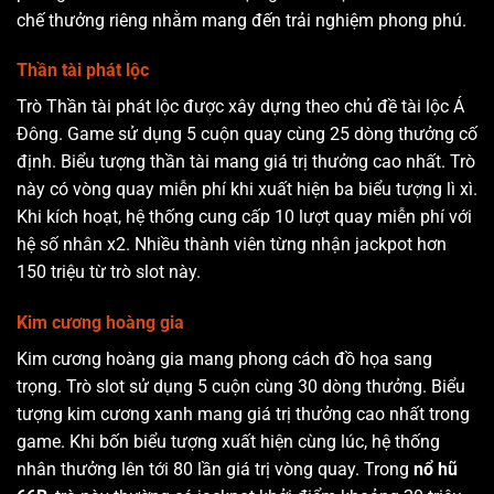
chế thưởng riêng nhằm mang đến trải nghiệm phong phú.
Thần tài phát lộc
Trò Thần tài phát lộc được xây dựng theo chủ đề tài lộc Á
Đông. Game sử dụng 5 cuộn quay cùng 25 dòng thưởng cố
định. Biểu tượng thần tài mang giá trị thưởng cao nhất. Trò
này có vòng quay miễn phí khi xuất hiện ba biểu tượng lì xì.
Khi kích hoạt, hệ thống cung cấp 10 lượt quay miễn phí với
hệ số nhân x2. Nhiều thành viên từng nhận jackpot hơn
150 triệu từ trò slot này.
Kim cương hoàng gia
Kim cương hoàng gia mang phong cách đồ họa sang
trọng. Trò slot sử dụng 5 cuộn cùng 30 dòng thưởng. Biểu
tượng kim cương xanh mang giá trị thưởng cao nhất trong
game. Khi bốn biểu tượng xuất hiện cùng lúc, hệ thống
nhân thưởng lên tới 80 lần giá trị vòng quay. Trong
nổ hũ