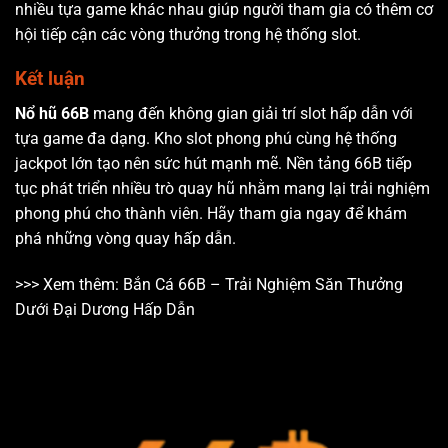
nhiều tựa game khác nhau giúp người tham gia có thêm cơ
hội tiếp cận các vòng thưởng trong hệ thống slot.
Kết luận
Nổ hũ 66B
mang đến không gian giải trí slot hấp dẫn với
tựa game đa dạng. Kho slot phong phú cùng hệ thống
jackpot lớn tạo nên sức hút mạnh mẽ. Nền tảng 66B tiếp
tục phát triển nhiều trò quay hũ nhằm mang lại trải nghiệm
phong phú cho thành viên. Hãy tham gia ngay để khám
phá những vòng quay hấp dẫn.
>>> Xem thêm:
Bắn Cá 66B
– Trải Nghiệm Săn Thưởng
Dưới Đại Dương Hấp Dẫn