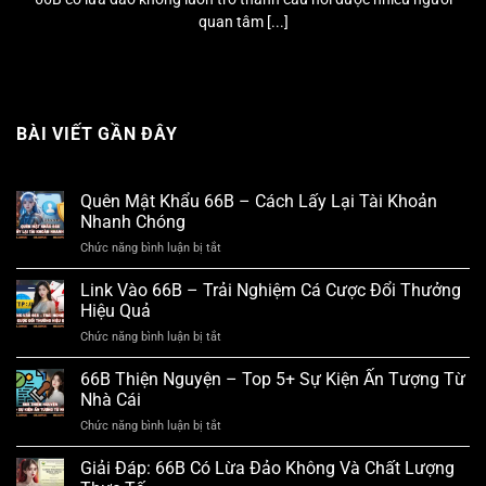
quan tâm [...]
BÀI VIẾT GẦN ĐÂY
Quên Mật Khẩu 66B – Cách Lấy Lại Tài Khoản
Nhanh Chóng
ở
Chức năng bình luận bị tắt
Quên
Mật
Link Vào 66B – Trải Nghiệm Cá Cược Đổi Thưởng
Khẩu
Hiệu Quả
66B
ở
Chức năng bình luận bị tắt
–
Link
Cách
Vào
66B Thiện Nguyện – Top 5+ Sự Kiện Ấn Tượng Từ
Lấy
66B
Lại
Nhà Cái
–
Tài
ở
Chức năng bình luận bị tắt
Trải
Khoản
66B
Nghiệm
Nhanh
Thiện
Giải Đáp: 66B Có Lừa Đảo Không Và Chất Lượng
Cá
Chóng
Nguyện
Cược